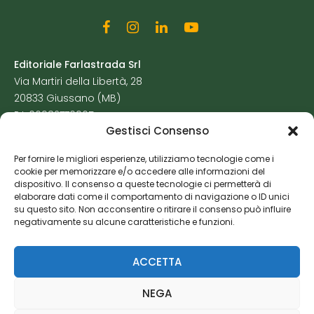
Editoriale Farlastrada Srl
Via Martiri della Libertà, 28
20833 Giussano (MB)
P.I. 06982770965
Gestisci Consenso
Privacy Policy
Per fornire le migliori esperienze, utilizziamo tecnologie come i
Cookie Policy
cookie per memorizzare e/o accedere alle informazioni del
Risorse Aggiuntive
dispositivo. Il consenso a queste tecnologie ci permetterà di
elaborare dati come il comportamento di navigazione o ID unici
su questo sito. Non acconsentire o ritirare il consenso può influire
negativamente su alcune caratteristiche e funzioni.
ACCETTA
NEGA