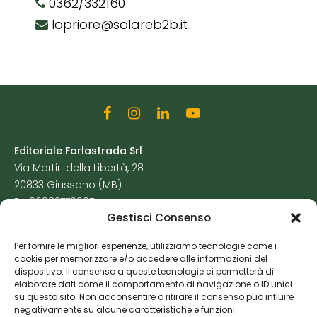
0362/332160
lopriore@solareb2b.it
Editoriale Farlastrada Srl
Via Martiri della Libertà, 28
20833 Giussano (MB)
P.I. 06982770965
Gestisci Consenso
Privacy Policy
Per fornire le migliori esperienze, utilizziamo tecnologie come i
Cookie Policy
cookie per memorizzare e/o accedere alle informazioni del
Risorse Aggiuntive
dispositivo. Il consenso a queste tecnologie ci permetterà di
elaborare dati come il comportamento di navigazione o ID unici
su questo sito. Non acconsentire o ritirare il consenso può influire
negativamente su alcune caratteristiche e funzioni.