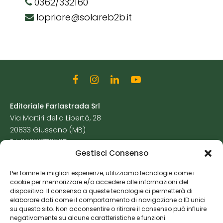
0362/332160
lopriore@solareb2b.it
Editoriale Farlastrada Srl
Via Martiri della Libertà, 28
20833 Giussano (MB)
P.I. 06982770965
Gestisci Consenso
Privacy Policy
Per fornire le migliori esperienze, utilizziamo tecnologie come i
Cookie Policy
cookie per memorizzare e/o accedere alle informazioni del
Risorse Aggiuntive
dispositivo. Il consenso a queste tecnologie ci permetterà di
elaborare dati come il comportamento di navigazione o ID unici
su questo sito. Non acconsentire o ritirare il consenso può influire
negativamente su alcune caratteristiche e funzioni.