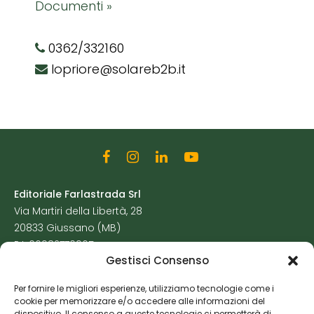
Documenti »
0362/332160
lopriore@solareb2b.it
Editoriale Farlastrada Srl
Via Martiri della Libertà, 28
20833 Giussano (MB)
P.I. 06982770965
Gestisci Consenso
Privacy Policy
Per fornire le migliori esperienze, utilizziamo tecnologie come i
Cookie Policy
cookie per memorizzare e/o accedere alle informazioni del
Risorse Aggiuntive
dispositivo. Il consenso a queste tecnologie ci permetterà di