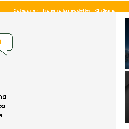
Categorie
Iscriviti alla newsletter
Chi Siamo
0
ema
co
e