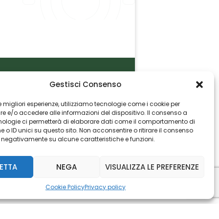
Gestisci Consenso
P.I. 06982770965
 le migliori esperienze, utilizziamo tecnologie come i cookie per
 e/o accedere alle informazioni del dispositivo. Il consenso a
nologie ci permetterà di elaborare dati come il comportamento di
 o ID unici su questo sito. Non acconsentire o ritirare il consenso
e negativamente su alcune caratteristiche e funzioni.
ETTA
NEGA
VISUALIZZA LE PREFERENZE
Cookie Policy
Privacy policy