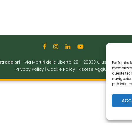
strada Srl
-
Via Martiri della Libertà, 28
–
20833 Giussano (MB)
|
Per fornire
memorizzare
Privacy Policy
|
Cookie Policy
|
Risorse Aggiuntive
queste tec
navigazione
può influir
ACC