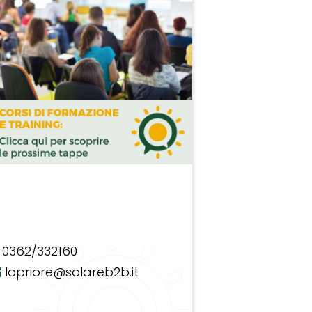
0362/332160
lopriore@solareb2b.it