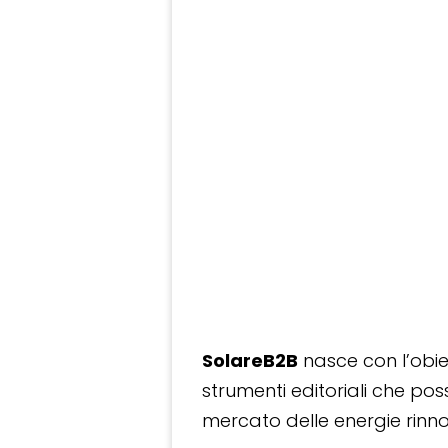
SolareB2B
nasce con l’obiet
strumenti editoriali che po
mercato delle energie rinnov