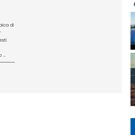
ica di
r
esti
o …