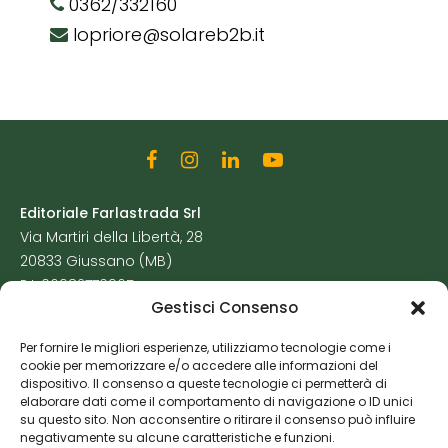
0362/332160
lopriore@solareb2b.it
Editoriale Farlastrada Srl
Via Martiri della Libertà, 28
20833 Giussano (MB)
P.I. 06982770965
Gestisci Consenso
Privacy Policy
Per fornire le migliori esperienze, utilizziamo tecnologie come i
Cookie Policy
cookie per memorizzare e/o accedere alle informazioni del
Risorse Aggiuntive
dispositivo. Il consenso a queste tecnologie ci permetterà di
elaborare dati come il comportamento di navigazione o ID unici
su questo sito. Non acconsentire o ritirare il consenso può influire
negativamente su alcune caratteristiche e funzioni.