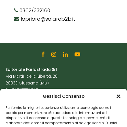
0362/332160
lopriore@solareb2b.it
Editoriale Farlastrada Srl
Via Martiri della Libertà, 28
20833 Giussano (MB)
P.I. 06982770965
Gestisci Consenso
Privacy Policy
Per fornire le migliori esperienze, utilizziamo tecnologie come i
Cookie Policy
cookie per memorizzare e/o accedere alle informazioni del
Risorse Aggiuntive
dispositivo. Il consenso a queste tecnologie ci permetterà di
elaborare dati come il comportamento di navigazione o ID unici