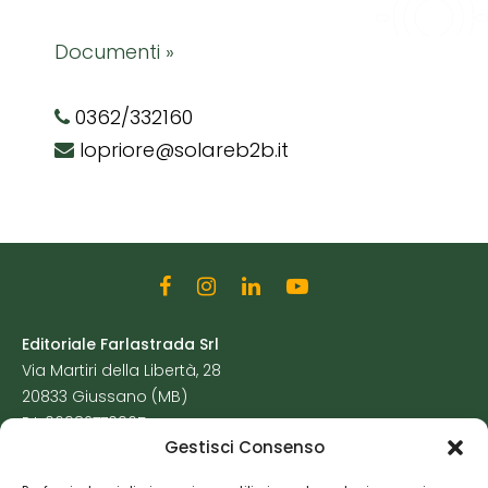
Documenti »
0362/332160
lopriore@solareb2b.it
Editoriale Farlastrada Srl
Via Martiri della Libertà, 28
20833 Giussano (MB)
P.I. 06982770965
Gestisci Consenso
Privacy Policy