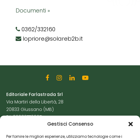
Documenti »
0362/332160
lopriore@solareb2b.it
Editoriale Farlastrada Srl
Via Martiri della Libertà, 28
20833 Giussano (MB)
P.I. 06982770965
Gestisci Consenso
Privacy Policy
Per fornire le migliori esperienze, utilizziamo tecnologie come i
Cookie Policy