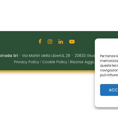
strada Srl
-
Via Martiri della Libertà, 28
–
20833 Giussano (MB)
|
Per fornire
memorizzare
Privacy Policy
|
Cookie Policy
|
Risorse Aggiuntive
queste tec
navigazione
può influir
ACC