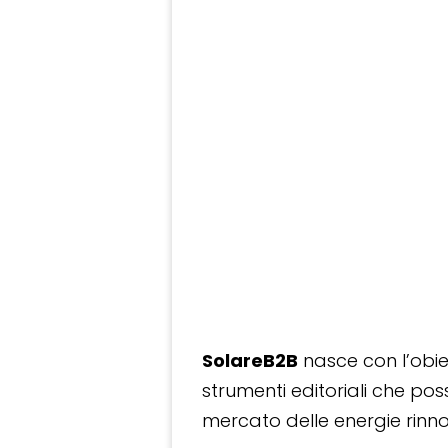
SolareB2B
nasce con l’obiet
strumenti editoriali che po
mercato delle energie rinnov