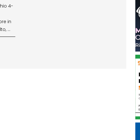
hio 4-
ore in
lto, …