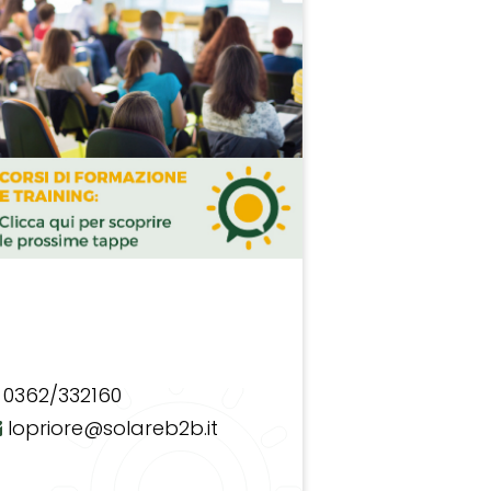
0362/332160
lopriore@solareb2b.it