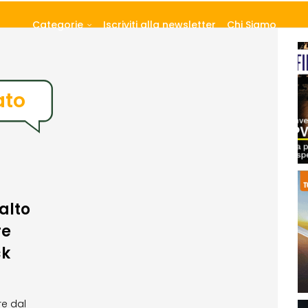
Categorie
Iscriviti alla newsletter
Chi Siamo
ato
alto
re
ck
re dal