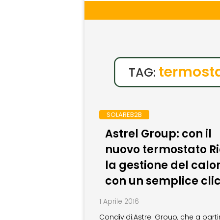
termost
TAG:
SOLAREB2B
Astrel Group: con il
nuovo termostato Ri
la gestione del calo
con un semplice cli
1 Aprile 2016
Condividi:Astrel Group, che a parti