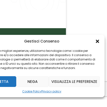
Gestisci Consenso
P.I. 06982770965
 le migliori esperienze, utilizziamo tecnologie come i cookie per
 e/o accedere alle informazioni del dispositivo. Il consenso a
nologie ci permetterà di elaborare dati come il comportamento di
 o ID unici su questo sito. Non acconsentire o ritirare il consenso
e negativamente su alcune caratteristiche e funzioni.
ETTA
NEGA
VISUALIZZA LE PREFERENZE
Cookie Policy
Privacy policy