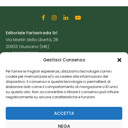
Editoriale Farlastrada Srl
Via Martiri della Libertà, 28
20833 Giussano (MB)
P.I. 06982770965
Gestisci Consenso
Privacy Policy
Per fornire le migliori esperienze, utilizziamo tecnologie come i
Cookie Policy
cookie per memorizzare e/o accedere alle informazioni del
Risorse Aggiuntive
dispositivo. Il consenso a queste tecnologie ci permetterà di
elaborare dati come il comportamento di navigazione o ID unici
su questo sito. Non acconsentire o ritirare il consenso può influire
negativamente su alcune caratteristiche e funzioni.
ACCETTA
NEGA