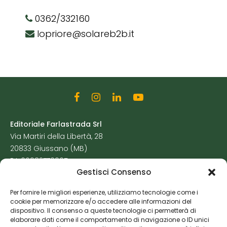
0362/332160
lopriore@solareb2b.it
Editoriale Farlastrada Srl
Via Martiri della Libertà, 28
20833 Giussano (MB)
P.I. 06982770965
Gestisci Consenso
Privacy Policy
Per fornire le migliori esperienze, utilizziamo tecnologie come i
Cookie Policy
cookie per memorizzare e/o accedere alle informazioni del
Risorse Aggiuntive
dispositivo. Il consenso a queste tecnologie ci permetterà di
elaborare dati come il comportamento di navigazione o ID unici