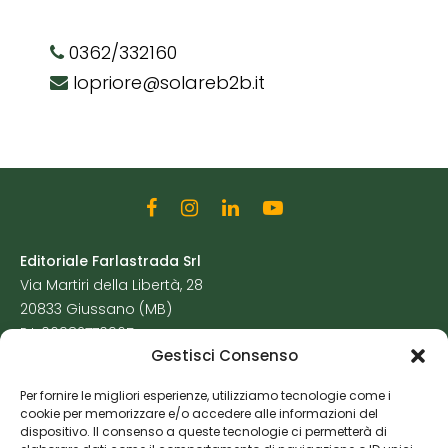
0362/332160
lopriore@solareb2b.it
Editoriale Farlastrada Srl
Via Martiri della Libertà, 28
20833 Giussano (MB)
P.I. 06982770965
Gestisci Consenso
Privacy Policy
Per fornire le migliori esperienze, utilizziamo tecnologie come i
Cookie Policy
cookie per memorizzare e/o accedere alle informazioni del
Risorse Aggiuntive
dispositivo. Il consenso a queste tecnologie ci permetterà di