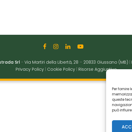
strada Srl
-
Via Martiri della Libertà, 28
–
20833 Giussano (MB)
|
Privacy Policy
|
Cookie Policy
|
Risorse Aggiuntive
Per fornire
memorizzare
queste tec
navigazione
può influir
ACC