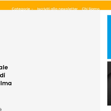
Categorie
Iscriviti alla newsletter
Chi Siamo
ale
di
palma
è