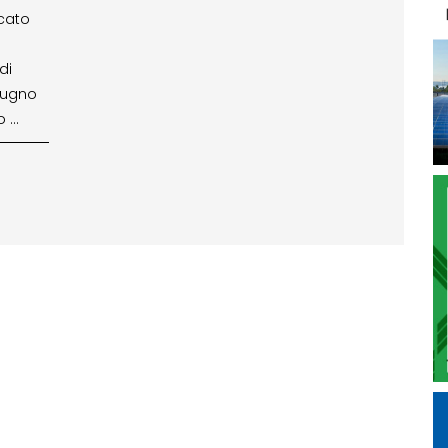
icato
di
giugno
o …