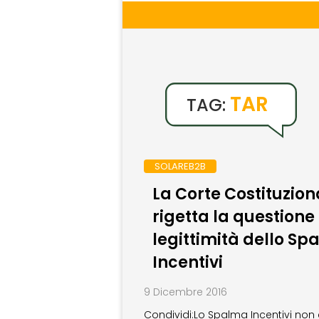
TAR
TAG:
SOLAREB2B
La Corte Costituzion
rigetta la questione 
legittimità dello S
Incentivi
9 Dicembre 2016
Condividi:Lo Spalma Incentivi non 