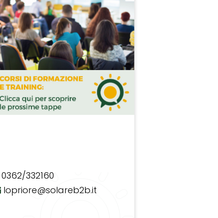
0362/332160
lopriore@solareb2b.it