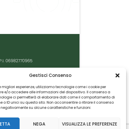
P.I. 06982770965
Gestisci Consenso
 le migliori esperienze, utilizziamo tecnologie come i cookie per
 e/o accedere alle informazioni del dispositivo. Il consenso a
nologie ci permetterà di elaborare dati come il comportamento di
 o ID unici su questo sito. Non acconsentire o ritirare il consenso
e negativamente su alcune caratteristiche e funzioni.
ETTA
NEGA
VISUALIZZA LE PREFERENZE