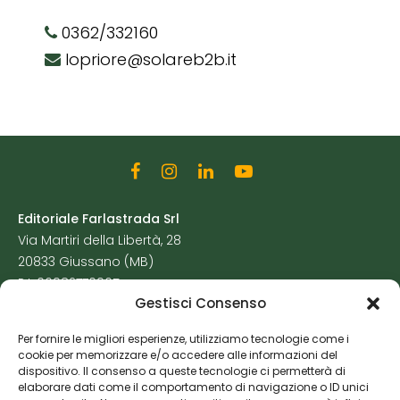
0362/332160
lopriore@solareb2b.it
Editoriale Farlastrada Srl
Via Martiri della Libertà, 28
20833 Giussano (MB)
P.I. 06982770965
Gestisci Consenso
Privacy Policy
Per fornire le migliori esperienze, utilizziamo tecnologie come i
Cookie Policy
cookie per memorizzare e/o accedere alle informazioni del
Risorse Aggiuntive
dispositivo. Il consenso a queste tecnologie ci permetterà di
elaborare dati come il comportamento di navigazione o ID unici