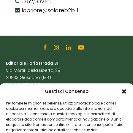
0362/332160
lopriore@solareb2b.it
Editoriale Farlastrada Srl
Via Martiri della Libertà, 28
20833 Giussano (MB)
P.I. 06982770965
Gestisci Consenso
Privacy Policy
Per fornire le migliori esperienze, utilizziamo tecnologie come i
Cookie Policy
cookie per memorizzare e/o accedere alle informazioni del
Risorse Aggiuntive
dispositivo. Il consenso a queste tecnologie ci permetterà di
elaborare dati come il comportamento di navigazione o ID unici
su questo sito. Non acconsentire o ritirare il consenso può influire
negativamente su alcune caratteristiche e funzioni.