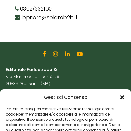
0362/332160
lopriore@solareb2b.it
Editoriale Farlastrada Srl
Via Martiri della Libertà, 28
20833 Giussano (MB)
P.I. 06982770965
Gestisci Consenso
Privacy Policy
Per fornire le migliori esperienze, utilizziamo tecnologie come i
Cookie Policy
cookie per memorizzare e/o accedere alle informazioni del
Risorse Aggiuntive
dispositivo. Il consenso a queste tecnologie ci permetterà di
elaborare dati come il comportamento di navigazione o ID unici
su questo sito. Non acconsentire o ritirare il consenso può influire