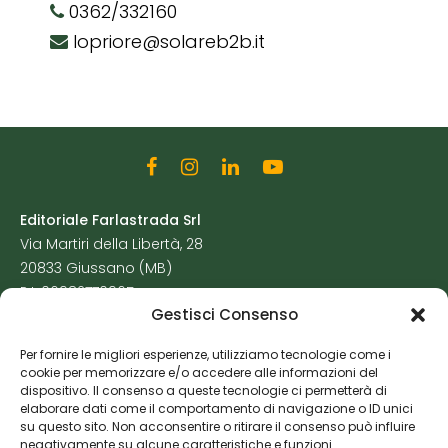
0362/332160
lopriore@solareb2b.it
Editoriale Farlastrada Srl
Via Martiri della Libertà, 28
20833 Giussano (MB)
P.I. 06982770965
Gestisci Consenso
Privacy Policy
Per fornire le migliori esperienze, utilizziamo tecnologie come i
Cookie Policy
cookie per memorizzare e/o accedere alle informazioni del
Risorse Aggiuntive
dispositivo. Il consenso a queste tecnologie ci permetterà di
elaborare dati come il comportamento di navigazione o ID unici
su questo sito. Non acconsentire o ritirare il consenso può influire
negativamente su alcune caratteristiche e funzioni.