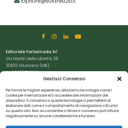
lopriore@solareb2b.it
Editoriale Farlastrada Srl
Via Martiri della Libertà, 28
20833 Giussano (MB)
P.I. 06982770965
Gestisci Consenso
Privacy Policy
Per fornire le migliori esperienze, utilizziamo tecnologie come i
Cookie Policy
cookie per memorizzare e/o accedere alle informazioni del
Risorse Aggiuntive
dispositivo. Il consenso a queste tecnologie ci permetterà di
elaborare dati come il comportamento di navigazione o ID unici
su questo sito. Non acconsentire o ritirare il consenso può influire
negativamente su alcune caratteristiche e funzioni.