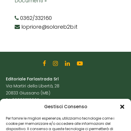
Documenti »
0362/332160
lopriore@solareb2b.it
Editoriale Farlastrada Srl
Via Martiri della Libertà, 28
20833 Giussano (MB)
P.I. 06982770965
Gestisci Consenso
Privacy Policy
Per fornire le migliori esperienze, utilizziamo tecnologie come i
Cookie Policy
cookie per memorizzare e/o accedere alle informazioni del
Risorse Aggiuntive
dispositivo. Il consenso a queste tecnologie ci permetterà di