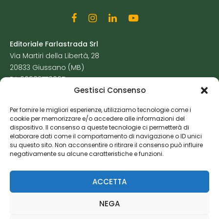
Editoriale Farlastrada Srl
Via Martiri della Libertà, 28
20833 Giussano (MB)
P.I. 06982770965
Gestisci Consenso
Privacy Policy
Per fornire le migliori esperienze, utilizziamo tecnologie come i
Cookie Policy
cookie per memorizzare e/o accedere alle informazioni del
Risorse Aggiuntive
dispositivo. Il consenso a queste tecnologie ci permetterà di
elaborare dati come il comportamento di navigazione o ID unici
su questo sito. Non acconsentire o ritirare il consenso può influire
negativamente su alcune caratteristiche e funzioni.
ACCETTA
NEGA