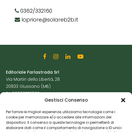
0362/332160
lopriore@solareb2b.it
Editoriale Farlastrada Srl
Via Martiri della Libertà, 28
20833 Giussano (MB)
P.I. 06982770965
Gestisci Consenso
Privacy Policy
Per fornire le migliori esperienze, utilizziamo tecnologie come i
Cookie Policy
cookie per memorizzare e/o accedere alle informazioni del
Risorse Aggiuntive
dispositivo. Il consenso a queste tecnologie ci permetterà di
elaborare dati come il comportamento di navigazione o ID unici