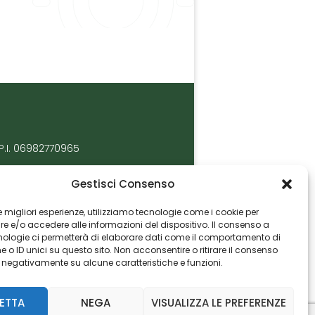
P.I. 06982770965
Gestisci Consenso
 le migliori esperienze, utilizziamo tecnologie come i cookie per
 e/o accedere alle informazioni del dispositivo. Il consenso a
nologie ci permetterà di elaborare dati come il comportamento di
 o ID unici su questo sito. Non acconsentire o ritirare il consenso
e negativamente su alcune caratteristiche e funzioni.
ETTA
NEGA
VISUALIZZA LE PREFERENZE