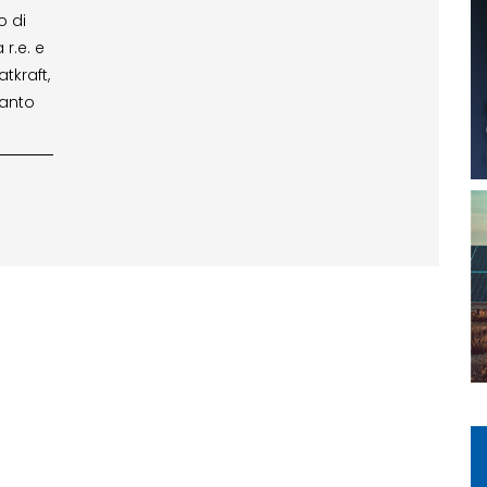
o di
 r.e. e
tkraft,
ianto