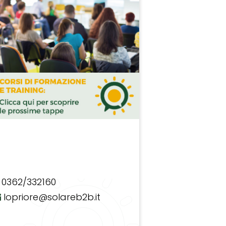
0362/332160
lopriore@solareb2b.it