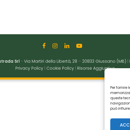
strada Srl
-
Via Martiri della Libertà, 28
–
20833 Giussano (MB)
|
Privacy Policy
|
Cookie Policy
|
Risorse Aggiuntive
Per fornire
memorizzare
queste tec
navigazione
può influir
ACC