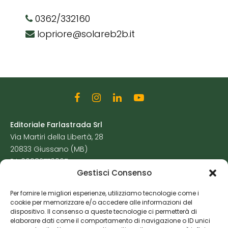
0362/332160
lopriore@solareb2b.it
Editoriale Farlastrada Srl
Via Martiri della Libertà, 28
20833 Giussano (MB)
P.I. 06982770965
Gestisci Consenso
Privacy Policy
Per fornire le migliori esperienze, utilizziamo tecnologie come i
Cookie Policy
cookie per memorizzare e/o accedere alle informazioni del
Risorse Aggiuntive
dispositivo. Il consenso a queste tecnologie ci permetterà di
elaborare dati come il comportamento di navigazione o ID unici