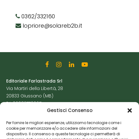
0362/332160
lopriore@solareb2b.it
Editoriale Farlastrada Srl
Via Martiri della Libertà, 28
20833 Giussano (MB)
P.I. 06982770965
Gestisci Consenso
Privacy Policy
Per fornire le migliori esperienze, utilizziamo tecnologie come i
Cookie Policy
cookie per memorizzare e/o accedere alle informazioni del
Risorse Aggiuntive
dispositivo. Il consenso a queste tecnologie ci permetterà di