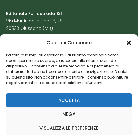
Editoriale Farlastrada Srl
Via Martiri della Libertà, 28
20833 Giussano (MB)
P.I. 06982770965
Gestisci Consenso
Privacy Policy
Per fornire le migliori esperienze, utilizziamo tecnologie come i
Cookie Policy
cookie per memorizzare e/o accedere alle informazioni del
Risorse Aggiuntive
dispositivo. Il consenso a queste tecnologie ci permetterà di
elaborare dati come il comportamento di navigazione o ID unici
su questo sito. Non acconsentire o ritirare il consenso può influire
negativamente su alcune caratteristiche e funzioni.
ACCETTA
NEGA
VISUALIZZA LE PREFERENZE