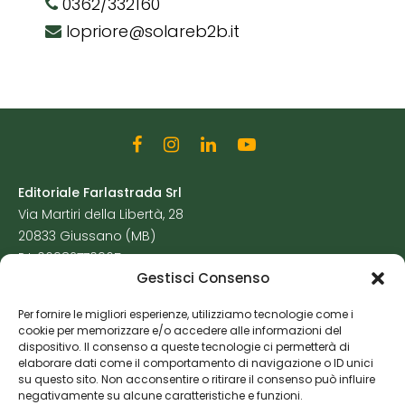
0362/332160
lopriore@solareb2b.it
Editoriale Farlastrada Srl
Via Martiri della Libertà, 28
20833 Giussano (MB)
P.I. 06982770965
Gestisci Consenso
Privacy Policy
Per fornire le migliori esperienze, utilizziamo tecnologie come i
Cookie Policy
cookie per memorizzare e/o accedere alle informazioni del
Risorse Aggiuntive
dispositivo. Il consenso a queste tecnologie ci permetterà di
elaborare dati come il comportamento di navigazione o ID unici
su questo sito. Non acconsentire o ritirare il consenso può influire
negativamente su alcune caratteristiche e funzioni.