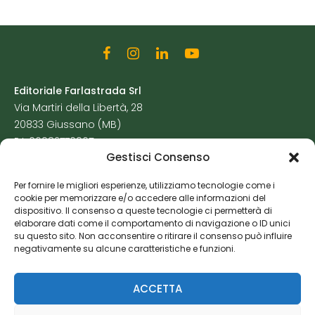
Editoriale Farlastrada Srl
Via Martiri della Libertà, 28
20833 Giussano (MB)
P.I. 06982770965
Gestisci Consenso
Privacy Policy
Per fornire le migliori esperienze, utilizziamo tecnologie come i
Cookie Policy
cookie per memorizzare e/o accedere alle informazioni del
Risorse Aggiuntive
dispositivo. Il consenso a queste tecnologie ci permetterà di
elaborare dati come il comportamento di navigazione o ID unici
su questo sito. Non acconsentire o ritirare il consenso può influire
negativamente su alcune caratteristiche e funzioni.
ACCETTA