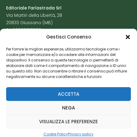
Editoriale Farlastrada Srl
Via Martiri della Libertà, 28
20833 Giussano (MB)
P.I. 06982770965
Gestisci Consenso
Privacy Policy
Per fornire le migliori esperienze, utilizziamo tecnologie come i
Cookie Policy
cookie per memorizzare e/o accedere alle informazioni del
Risorse Aggiuntive
dispositivo. Il consenso a queste tecnologie ci permetterà di
elaborare dati come il comportamento di navigazione o ID unici
su questo sito. Non acconsentire o ritirare il consenso può influire
negativamente su alcune caratteristiche e funzioni.
ACCETTA
NEGA
VISUALIZZA LE PREFERENZE
Cookie Policy
Privacy policy