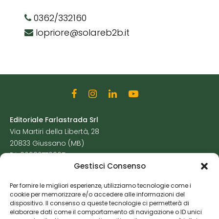
0362/332160
lopriore@solareb2b.it
Editoriale Farlastrada Srl
Via Martiri della Libertà, 28
20833 Giussano (MB)
P.I. 06982770965
Gestisci Consenso
Privacy Policy
Per fornire le migliori esperienze, utilizziamo tecnologie come i
Cookie Policy
cookie per memorizzare e/o accedere alle informazioni del
Risorse Aggiuntive
dispositivo. Il consenso a queste tecnologie ci permetterà di
elaborare dati come il comportamento di navigazione o ID unici