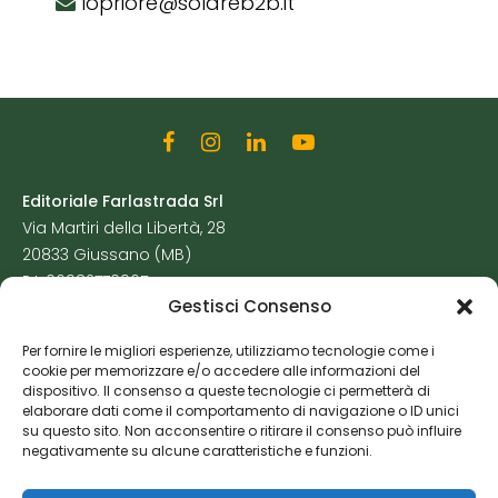
lopriore@solareb2b.it
Editoriale Farlastrada Srl
Via Martiri della Libertà, 28
20833 Giussano (MB)
P.I. 06982770965
Gestisci Consenso
Privacy Policy
Per fornire le migliori esperienze, utilizziamo tecnologie come i
Cookie Policy
cookie per memorizzare e/o accedere alle informazioni del
Risorse Aggiuntive
dispositivo. Il consenso a queste tecnologie ci permetterà di
elaborare dati come il comportamento di navigazione o ID unici
su questo sito. Non acconsentire o ritirare il consenso può influire
negativamente su alcune caratteristiche e funzioni.