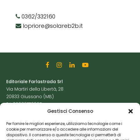
0362/332160
lopriore@solareb2b.it
Editoriale Farlastrada Srl
Via Martiri della Libertà, 28
20833 Giussano (MB)
P.I. 06982770965
Gestisci Consenso
Privacy Policy
Per fornire le migliori esperienze, utilizziamo tecnologie come i
Cookie Policy
cookie per memorizzare e/o accedere alle informazioni del
Risorse Aggiuntive
dispositivo. Il consenso a queste tecnologie ci permetterà di