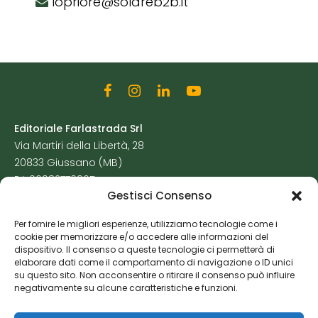
lopriore@solareb2b.it
Editoriale Farlastrada Srl
Via Martiri della Libertà, 28
20833 Giussano (MB)
P.I. 06982770965
Gestisci Consenso
Privacy Policy
Per fornire le migliori esperienze, utilizziamo tecnologie come i
Cookie Policy
cookie per memorizzare e/o accedere alle informazioni del
Risorse Aggiuntive
dispositivo. Il consenso a queste tecnologie ci permetterà di
elaborare dati come il comportamento di navigazione o ID unici
su questo sito. Non acconsentire o ritirare il consenso può influire
negativamente su alcune caratteristiche e funzioni.