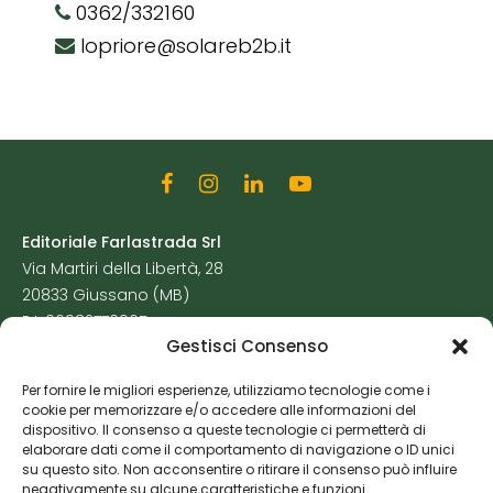
0362/332160
lopriore@solareb2b.it
Editoriale Farlastrada Srl
Via Martiri della Libertà, 28
20833 Giussano (MB)
P.I. 06982770965
Gestisci Consenso
Privacy Policy
Per fornire le migliori esperienze, utilizziamo tecnologie come i
Cookie Policy
cookie per memorizzare e/o accedere alle informazioni del
Risorse Aggiuntive
dispositivo. Il consenso a queste tecnologie ci permetterà di
elaborare dati come il comportamento di navigazione o ID unici
su questo sito. Non acconsentire o ritirare il consenso può influire
negativamente su alcune caratteristiche e funzioni.