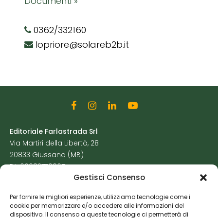
Documenti »
0362/332160
lopriore@solareb2b.it
Editoriale Farlastrada Srl
Via Martiri della Libertà, 28
20833 Giussano (MB)
P.I. 06982770965
Gestisci Consenso
Privacy Policy
Per fornire le migliori esperienze, utilizziamo tecnologie come i
Cookie Policy
cookie per memorizzare e/o accedere alle informazioni del
Risorse Aggiuntive
dispositivo. Il consenso a queste tecnologie ci permetterà di