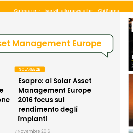
Categorie
Iscriviti alla newsletter
Chi Siamo
sset Management Europe
SOLAREB2B
Esapro: al Solar Asset
e
Management Europe
one
2016 focus sul
rendimento degli
impianti
7 Novembre 2016