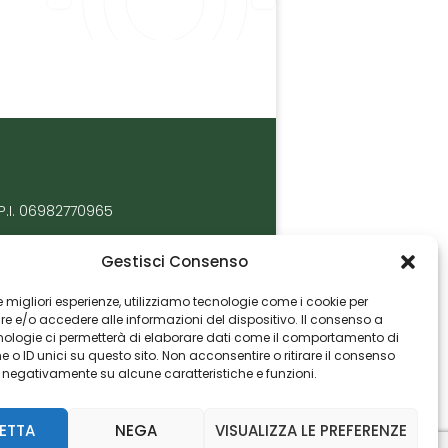
P.I. 06982770965
Gestisci Consenso
 le migliori esperienze, utilizziamo tecnologie come i cookie per
 e/o accedere alle informazioni del dispositivo. Il consenso a
nologie ci permetterà di elaborare dati come il comportamento di
 o ID unici su questo sito. Non acconsentire o ritirare il consenso
e negativamente su alcune caratteristiche e funzioni.
ETTA
NEGA
VISUALIZZA LE PREFERENZE