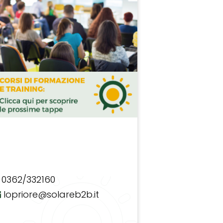
0362/332160
lopriore@solareb2b.it