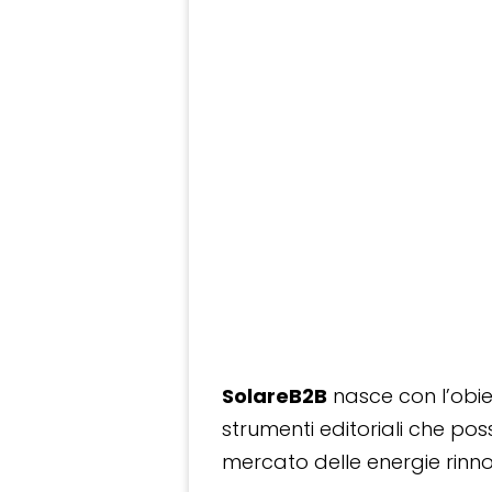
SolareB2B
nasce con l’obiet
strumenti editoriali che po
mercato delle energie rinnov