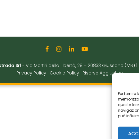
strada Srl
-
Via Martiri della Libertà, 28
–
20833 Giussano (MB)
|
Privacy Policy
|
Cookie Policy
|
Risorse Aggiuntive
Per fornire
memorizzare
queste tec
navigazione
può influir
ACC