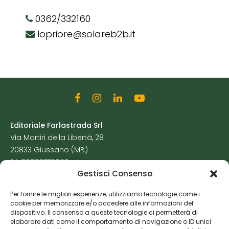
0362/332160
lopriore@solareb2b.it
Editoriale Farlastrada Srl
Via Martiri della Libertà, 28
20833 Giussano (MB)
P.I. 06982770965
Gestisci Consenso
Privacy Policy
Per fornire le migliori esperienze, utilizziamo tecnologie come i
Cookie Policy
cookie per memorizzare e/o accedere alle informazioni del
Risorse Aggiuntive
dispositivo. Il consenso a queste tecnologie ci permetterà di
elaborare dati come il comportamento di navigazione o ID unici