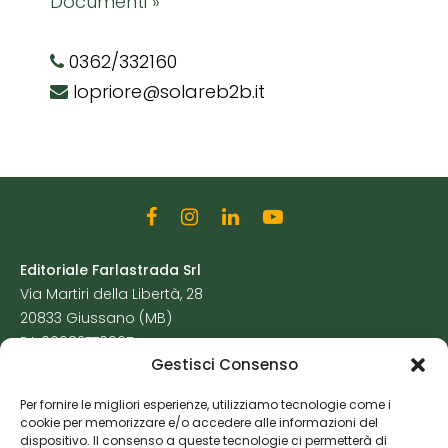
Documenti »
0362/332160
lopriore@solareb2b.it
Editoriale Farlastrada Srl
Via Martiri della Libertà, 28
20833 Giussano (MB)
P.I. 06982770965
Gestisci Consenso
Privacy Policy
Per fornire le migliori esperienze, utilizziamo tecnologie come i
Cookie Policy
cookie per memorizzare e/o accedere alle informazioni del
Risorse Aggiuntive
dispositivo. Il consenso a queste tecnologie ci permetterà di