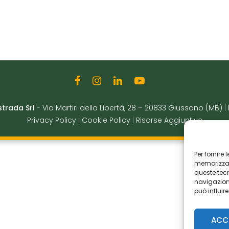
strada Srl
-
Via Martiri della Libertà, 28
–
20833 Giussano (MB)
|
Privacy Policy
|
Cookie Policy
|
Risorse Aggiuntive
Per fornire
memorizzare
queste tec
navigazione
può influir
ACC