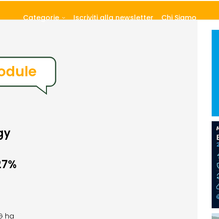
Categorie
Iscriviti alla newsletter
Chi Siamo
odule
gy
27%
G ha