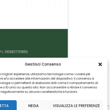
P.I. 06982770965
Gestisci Consenso
 le migliori esperienze, utilizziamo tecnologie come i cookie per
 e/o accedere alle informazioni del dispositivo. Il consenso a
nologie ci permetterà di elaborare dati come il comportamento di
 o ID unici su questo sito. Non acconsentire o ritirare il consenso
e negativamente su alcune caratteristiche e funzioni.
ETTA
NEGA
VISUALIZZA LE PREFERENZE