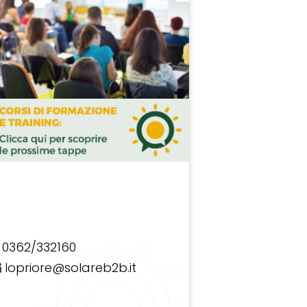
0362/332160
lopriore@solareb2b.it