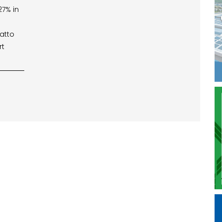
27% in
fatto
rt