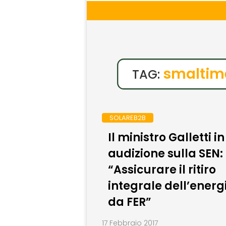
smaltime
TAG:
SOLAREB2B
Il ministro Galletti in
audizione sulla SEN:
“Assicurare il ritiro
integrale dell’energ
da FER”
17 Febbraio 2017