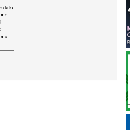
e della
fano
6
a
ione