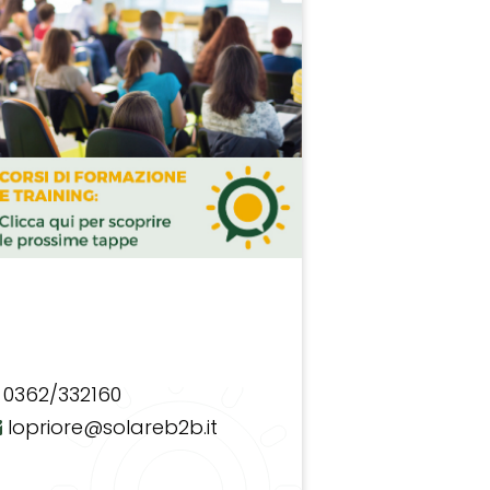
0362/332160
lopriore@solareb2b.it