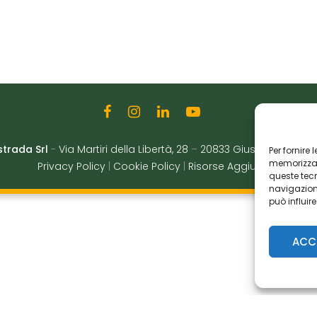
strada Srl
-
Via Martiri della Libertà, 28
–
20833 Giussano (MB)
|
Per fornire
memorizzare
Privacy Policy
|
Cookie Policy
|
Risorse Aggiuntive
queste tec
navigazione
può influir
ACC