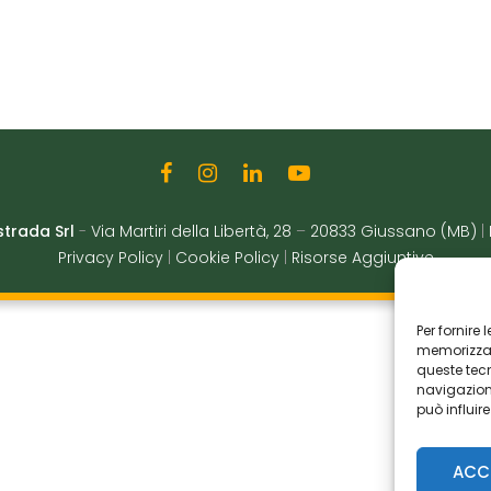
strada Srl
-
Via Martiri della Libertà, 28
–
20833 Giussano (MB)
|
Privacy Policy
|
Cookie Policy
|
Risorse Aggiuntive
Per fornire
memorizzare
queste tec
navigazione
può influir
ACC