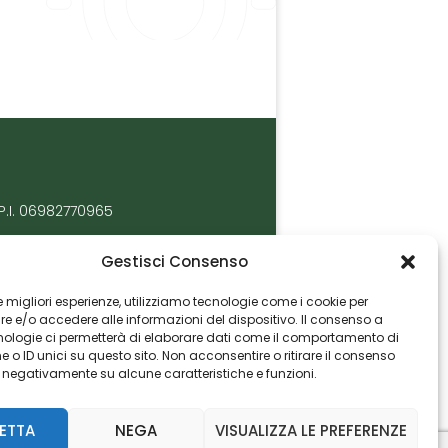
P.I. 06982770965
Gestisci Consenso
 le migliori esperienze, utilizziamo tecnologie come i cookie per
 e/o accedere alle informazioni del dispositivo. Il consenso a
nologie ci permetterà di elaborare dati come il comportamento di
 o ID unici su questo sito. Non acconsentire o ritirare il consenso
e negativamente su alcune caratteristiche e funzioni.
ETTA
NEGA
VISUALIZZA LE PREFERENZE