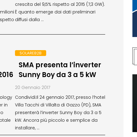
crescita del 9,5% rispetto al 2015 (7,3 GW).
milioni
È quanto emerge dai dati preliminari
ispetto
diffusi dalla …
SOLAREB2B
SMA presenta l’inverter
 2016
Sunny Boy da 3 a 5 kW
20 Gennaio 2017
nology
Condividi:Il 24 gennaio 2017, presso l’hotel
r in
Villa Tacchi di Villalta di Gazzo (PD), SMA
to
presenterà l’inverter Sunny Boy da 3 a 5
otale
kW. Ancora più piccolo e semplice da
installare, …