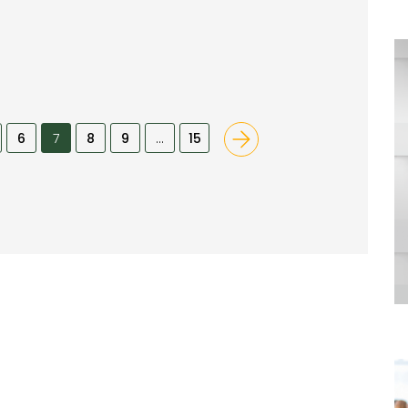
6
7
8
9
…
15