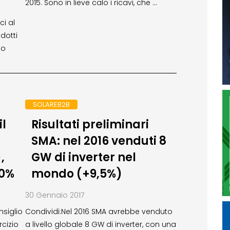
2015. Sono in lieve calo i ricavi, che …
ci al
odotti
to
SOLAREB2B
il
Risultati preliminari
0
SMA: nel 2016 venduti 8
,
GW di inverter nel
50%
mondo (+9,5%)
30 Gennaio 2017
nsiglio
Condividi:Nel 2016 SMA avrebbe venduto
rcizio
a livello globale 8 GW di inverter, con una