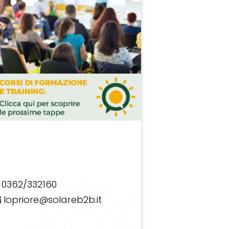
0362/332160
lopriore@solareb2b.it