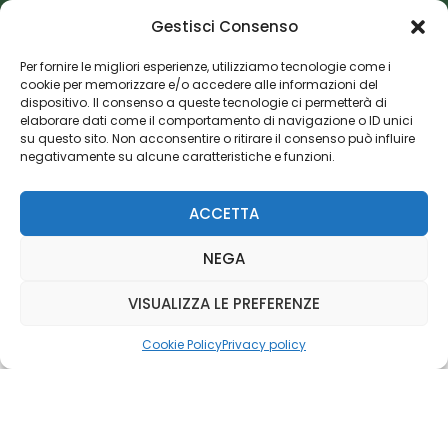
Gestisci Consenso
Editoriale Farlastrada Srl
Via Martiri della Libertà, 28
Per fornire le migliori esperienze, utilizziamo tecnologie come i
cookie per memorizzare e/o accedere alle informazioni del
20833 Giussano (MB)
dispositivo. Il consenso a queste tecnologie ci permetterà di
P.I. 06982770965
elaborare dati come il comportamento di navigazione o ID unici
su questo sito. Non acconsentire o ritirare il consenso può influire
negativamente su alcune caratteristiche e funzioni.
Privacy Policy
Cookie Policy
Risorse Aggiuntive
ACCETTA
NEGA
VISUALIZZA LE PREFERENZE
Cookie Policy
Privacy policy