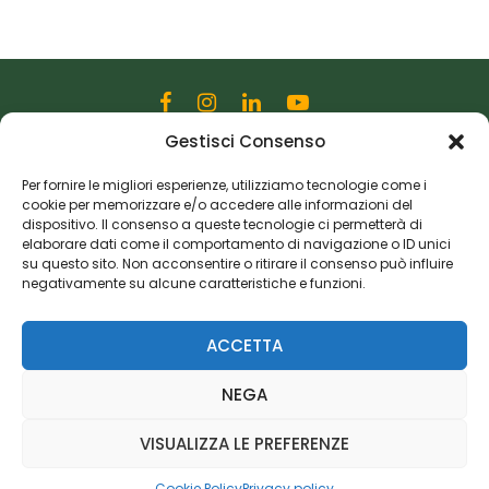
Gestisci Consenso
Editoriale Farlastrada Srl
Via Martiri della Libertà, 28
Per fornire le migliori esperienze, utilizziamo tecnologie come i
cookie per memorizzare e/o accedere alle informazioni del
20833 Giussano (MB)
dispositivo. Il consenso a queste tecnologie ci permetterà di
P.I. 06982770965
elaborare dati come il comportamento di navigazione o ID unici
su questo sito. Non acconsentire o ritirare il consenso può influire
negativamente su alcune caratteristiche e funzioni.
Privacy Policy
Cookie Policy
Risorse Aggiuntive
ACCETTA
NEGA
VISUALIZZA LE PREFERENZE
Cookie Policy
Privacy policy