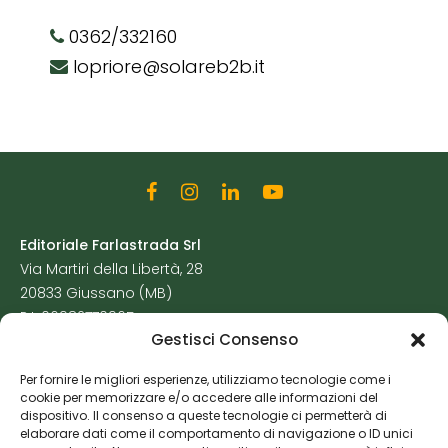
0362/332160
lopriore@solareb2b.it
Editoriale Farlastrada Srl
Via Martiri della Libertà, 28
20833 Giussano (MB)
P.I. 06982770965
Gestisci Consenso
Privacy Policy
Per fornire le migliori esperienze, utilizziamo tecnologie come i
Cookie Policy
cookie per memorizzare e/o accedere alle informazioni del
Risorse Aggiuntive
dispositivo. Il consenso a queste tecnologie ci permetterà di
elaborare dati come il comportamento di navigazione o ID unici