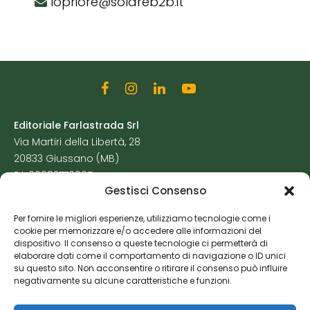
lopriore@solareb2b.it
Editoriale Farlastrada Srl
Via Martiri della Libertà, 28
20833 Giussano (MB)
P.I. 06982770965
Gestisci Consenso
Privacy Policy
Per fornire le migliori esperienze, utilizziamo tecnologie come i
Cookie Policy
cookie per memorizzare e/o accedere alle informazioni del
Risorse Aggiuntive
dispositivo. Il consenso a queste tecnologie ci permetterà di
elaborare dati come il comportamento di navigazione o ID unici
su questo sito. Non acconsentire o ritirare il consenso può influire
negativamente su alcune caratteristiche e funzioni.