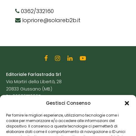
0362/332160
lopriore@solareb2b.it
Editoriale Farlastrada Srl
Via Martiri della Libertà, 28
20833 Giussano (MB)
P.I. 06982770965
Gestisci Consenso
Privacy Policy
Per fornire le migliori esperienze, utilizziamo tecnologie come i
Cookie Policy
cookie per memorizzare e/o accedere alle informazioni del
Risorse Aggiuntive
dispositivo. Il consenso a queste tecnologie ci permetterà di
elaborare dati come il comportamento di navigazione o ID unici