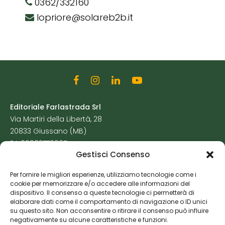
0362/332160
lopriore@solareb2b.it
Editoriale Farlastrada Srl
Via Martiri della Libertà, 28
20833 Giussano (MB)
P.I. 06982770965
Gestisci Consenso
Privacy Policy
Per fornire le migliori esperienze, utilizziamo tecnologie come i
Cookie Policy
cookie per memorizzare e/o accedere alle informazioni del
Risorse Aggiuntive
dispositivo. Il consenso a queste tecnologie ci permetterà di
elaborare dati come il comportamento di navigazione o ID unici
su questo sito. Non acconsentire o ritirare il consenso può influire
negativamente su alcune caratteristiche e funzioni.