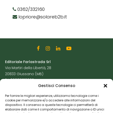
0362/332160
lopriore@solareb2b.it
Editoriale Farlastrada Srl
Via Martiri della Libertà, 28
20833 Giussano (MB)
P.I. 06982770965
Gestisci Consenso
Privacy Policy
Per fornire le migliori esperienze, utilizziamo tecnologie come i
Cookie Policy
cookie per memorizzare e/o accedere alle informazioni del
Risorse Aggiuntive
dispositivo. Il consenso a queste tecnologie ci permetterà di
elaborare dati come il comportamento di navigazione o ID unici