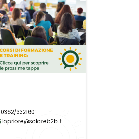
0362/332160
lopriore@solareb2b.it