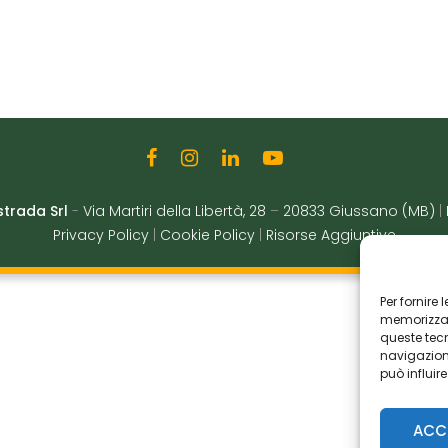
strada Srl
-
Via Martiri della Libertà, 28
–
20833 Giussano (MB)
|
Privacy Policy
|
Cookie Policy
|
Risorse Aggiuntive
Per fornire
memorizzare
queste tec
navigazione
può influir
ACC