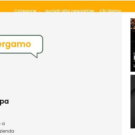
Categorie
Iscriviti alla newsletter
Chi Siamo
Bergamo
opa
o a
azienda