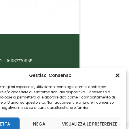
P.I. 06982770965
Gestisci Consenso
 le migliori esperienze, utilizziamo tecnologie come i cookie per
 e/o accedere alle informazioni del dispositivo. Il consenso a
nologie ci permetterà di elaborare dati come il comportamento di
 o ID unici su questo sito. Non acconsentire o ritirare il consenso
e negativamente su alcune caratteristiche e funzioni.
ETTA
NEGA
VISUALIZZA LE PREFERENZE