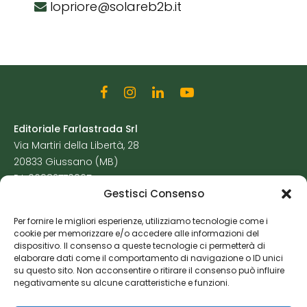
lopriore@solareb2b.it
Editoriale Farlastrada Srl
Via Martiri della Libertà, 28
20833 Giussano (MB)
P.I. 06982770965
Gestisci Consenso
Privacy Policy
Per fornire le migliori esperienze, utilizziamo tecnologie come i
Cookie Policy
cookie per memorizzare e/o accedere alle informazioni del
Risorse Aggiuntive
dispositivo. Il consenso a queste tecnologie ci permetterà di
elaborare dati come il comportamento di navigazione o ID unici
su questo sito. Non acconsentire o ritirare il consenso può influire
negativamente su alcune caratteristiche e funzioni.